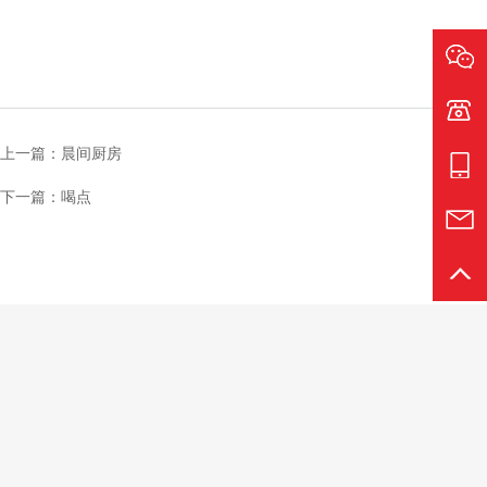
电话:0
上一篇：晨间厨房
手机:1
下一篇：喝点
邮箱:1
返回